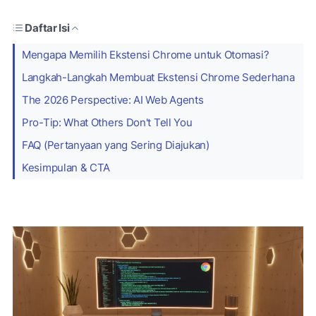
Daftar Isi
Mengapa Memilih Ekstensi Chrome untuk Otomasi?
Langkah-Langkah Membuat Ekstensi Chrome Sederhana
The 2026 Perspective: AI Web Agents
Pro-Tip: What Others Don't Tell You
FAQ (Pertanyaan yang Sering Diajukan)
Kesimpulan & CTA