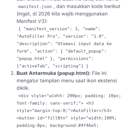
, dan masukkan kode berikut
manifest.json
(ingat, di 2026 kita wajib menggunakan
Manifest V3):
{ "manifest_version": 3, "name":
"AutoFiller Pro", "version": "1.0",
"description": "Otomasi input data ke
form", "action": { "default_popup":
"popup.html" }, "permissions":
["activeTab", "scripting"] }
Buat Antarmuka (popup.html):
File ini
mengatur tampilan menu saat ikon ekstensi
diklik.
<div style="width: 200px; padding: 10px;
font-family: sans-serif;"> <h3
style="margin-top:0;">AutoFiller</h3>
<button id="fillBtn" style="width:100%;
padding:8px; background:#4f46e5;