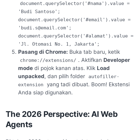
document.querySelector('#nama').value =
'Budi Santoso';
document.querySelector('#email').value =
'
budi.s@email.com
';
document.querySelector('#alamat').value =
'Jl. Otomasi No. 1, Jakarta';
Pasang di Chrome:
Buka tab baru, ketik
. Aktifkan
Developer
chrome://extensions/
mode
di pojok kanan atas. Klik
Load
unpacked
, dan pilih folder
autofiller-
yang tadi dibuat. Boom! Ekstensi
extension
Anda siap digunakan.
The 2026 Perspective: AI Web
Agents