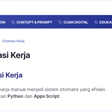
ION
CHATGPT & PROMPT
CUAN DIGITAL
EDUKA
Otomasi Kerja
si Kerja
i Kerja
kerja manual menjadi sistem otomatis yang efisien
kan
Python
dan
Apps Script
.