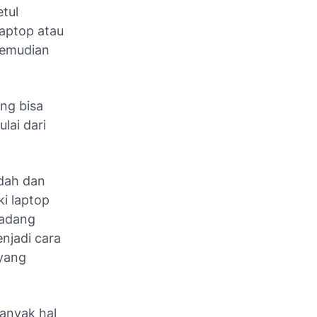
tul
laptop atau
 kemudian
ng bisa
lai dari
ndah dan
i laptop
kadang
njadi cara
 yang
Banyak hal