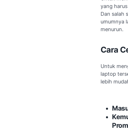
yang harus 
Dan salah 
umumnya la
menurun.
Cara C
Untuk meng
laptop ter
lebih muda
Masu
Kemu
Prom