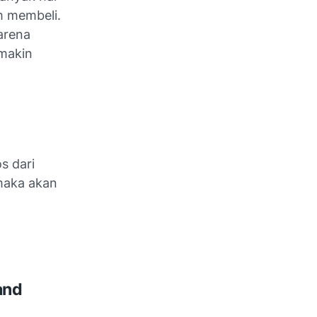
am membeli.
arena
makin
s dari
 maka akan
and