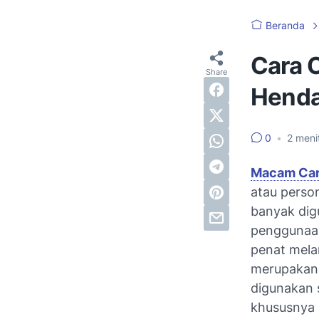
Beranda
Cara 
Henda
0
•
2
meni
Macam Ca
atau perso
banyak dig
penggunaan
penat melan
merupakan 
digunakan 
khususnya 