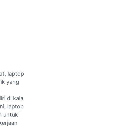
t, laptop
nik yang
,
i di kala
ni, laptop
n untuk
kerjaan