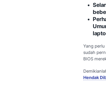
Sela
bebe
Perha
Umur
lapt
Yang perlu 
sudah pern
BIOS merek
Demikianlah
Hendak Dib