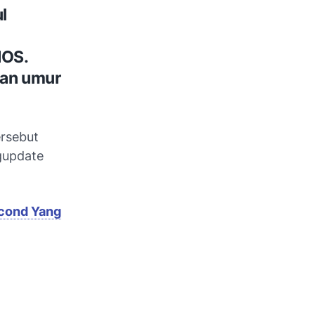
l
IOS.
gan umur
ersebut
gupdate
econd Yang